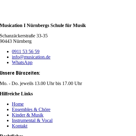
Musication I Nürnbergs Schule für Musik
Schanzäckerstraße 33-35
90443 Nürnberg
0911 53 56 59
info@musication.de
WhatsApp
Unsere Bürozeiten:
Mo. - Do. jeweils 13.00 Uhr bis 17.00 Uhr
Hilfreiche Links
Home
Ensembles & Chöre
Kinder & Musik
Instrumental & Vocal
Kontakt