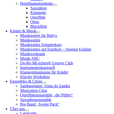
Holzblasinstrumente
Saxophon
Klarinette
Querflöte
Oboe
Blockflöte
Kinder & Musik
Musikgarten für Babys
Musikgarten
Musikgarten Sommerkurs
Musikgarten auf Englisch – Singing English
Musikwerkstatt
Musik ABC
Do-Re-Mi-nchen® Groove Club
Instrumentenkarussell
Klangentspannung für Kinder
Klavier Workshop
Ensembles & Chöre
Sambagruppe: Alma do Samba
Musication Chor
Querflötenensemble „die Pfiffer“
Saxophonensemble
Big Band „Swing Pack“
Über uns
Lehrkräfte