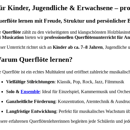
ür Kinder, Jugendliche & Erwachsene – profe
erflöte lernen mit Freude, Struktur und persönlicher
e
Querflöte
zählt zu den vielseitigsten und klangschönsten Holzblasins
i
Musication
bieten wir
professionellen Querflötenunterricht für A
ser Unterricht richtet sich an
Kinder ab ca. 7–8 Jahren
, Jugendliche 
arum Querflöte lernen?
e Querflöte ist ein echtes Multitalent und eröffnet zahlreiche musikalis
Vielfältige Stilrichtungen
: Klassik, Pop, Rock, Jazz, Filmmusik
Solo &
Ensemble
: Ideal für Einzelspiel, Kammermusik und Orches
Ganzheitliche Förderung
: Konzentration, Atemtechnik & Ausdru
Langfristige Entwicklung
: Perfekt für musikalisches Wachstum ü
sere erfahrenen Querflötenlehrerinnen begleiten jede Schülerin und je