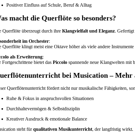
Positiver Einfluss auf Schule, Beruf & Alltag
as macht die Querflöte so besonders?
e Querflöte überzeugt durch ihre
Klangvielfalt und Eleganz
. Gefertig
sonderheit im Orchester
:
e Querflöte klingt meist eine Oktave höher als viele andere Instrumente 
ccolo als Erweiterung
:
r Fortgeschrittene bietet das
Piccolo
spannende neue Klangwelten mit b
uerflötenunterricht bei Musication – Mehr 
ser Querflötenunterricht fördert nicht nur musikalische Fähigkeiten, s
Ruhe & Fokus in anspruchsvollen Situationen
Durchhaltevermögen & Selbstdisziplin
Kreativer Ausdruck & emotionale Balance
sication steht für
qualitativen Musikunterricht
, der langfristig wirkt.