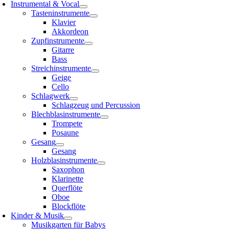
Instrumental & Vocal
Tasteninstrumente
Klavier
Akkordeon
Zupfinstrumente
Gitarre
Bass
Streichinstrumente
Geige
Cello
Schlagwerk
Schlagzeug und Percussion
Blechblasinstrumente
Trompete
Posaune
Gesang
Gesang
Holzblasinstrumente
Saxophon
Klarinette
Querflöte
Oboe
Blockflöte
Kinder & Musik
Musikgarten für Babys