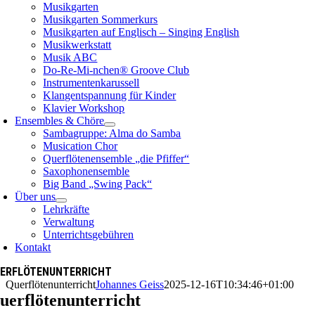
Musikgarten
Musikgarten Sommerkurs
Musikgarten auf Englisch – Singing English
Musikwerkstatt
Musik ABC
Do-Re-Mi-nchen® Groove Club
Instrumentenkarussell
Klangentspannung für Kinder
Klavier Workshop
Ensembles & Chöre
Sambagruppe: Alma do Samba
Musication Chor
Querflötenensemble „die Pfiffer“
Saxophonensemble
Big Band „Swing Pack“
Über uns
Lehrkräfte
Verwaltung
Unterrichtsgebühren
Kontakt
ERFLÖTENUNTERRICHT
Querflötenunterricht
Johannes Geiss
2025-12-16T10:34:46+01:00
uerflötenunterricht