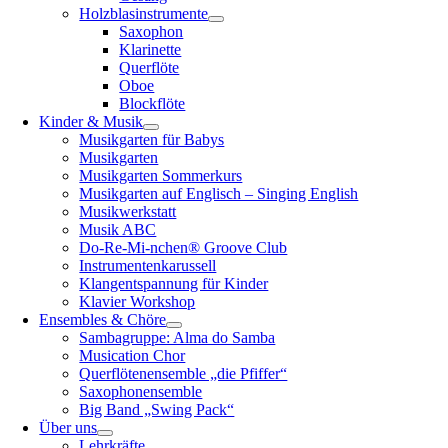
Holzblasinstrumente
Saxophon
Klarinette
Querflöte
Oboe
Blockflöte
Kinder & Musik
Musikgarten für Babys
Musikgarten
Musikgarten Sommerkurs
Musikgarten auf Englisch – Singing English
Musikwerkstatt
Musik ABC
Do-Re-Mi-nchen® Groove Club
Instrumentenkarussell
Klangentspannung für Kinder
Klavier Workshop
Ensembles & Chöre
Sambagruppe: Alma do Samba
Musication Chor
Querflötenensemble „die Pfiffer“
Saxophonensemble
Big Band „Swing Pack“
Über uns
Lehrkräfte