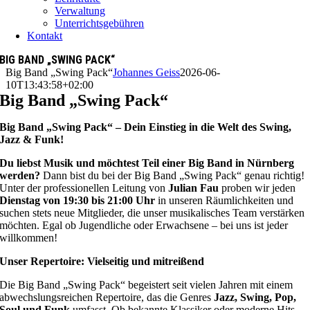
Verwaltung
Unterrichtsgebühren
Kontakt
BIG BAND „SWING PACK“
Big Band „Swing Pack“
Johannes Geiss
2026-06-
10T13:43:58+02:00
Big Band „Swing Pack“
Big Band „Swing Pack“ – Dein Einstieg in die Welt des Swing,
Jazz & Funk!
Du liebst Musik und möchtest Teil einer Big Band in Nürnberg
werden?
Dann bist du bei der Big Band „Swing Pack“ genau richtig!
Unter der professionellen Leitung von
Julian Fau
proben wir jeden
Dienstag von 19:30 bis 21:00 Uhr
in unseren Räumlichkeiten und
suchen stets neue Mitglieder, die unser musikalisches Team verstärken
möchten. Egal ob Jugendliche oder Erwachsene – bei uns ist jeder
willkommen!
Unser Repertoire: Vielseitig und mitreißend
Die Big Band „Swing Pack“ begeistert seit vielen Jahren mit einem
abwechslungsreichen Repertoire, das die Genres
Jazz, Swing, Pop,
Soul und Funk
umfasst. Ob bekannte Klassiker oder moderne Hits –