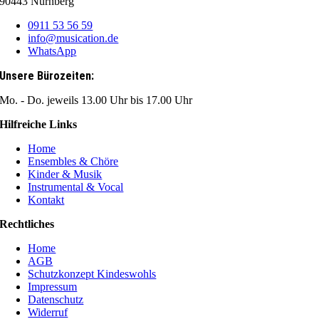
90443 Nürnberg
0911 53 56 59
info@musication.de
WhatsApp
Unsere Bürozeiten:
Mo. - Do. jeweils 13.00 Uhr bis 17.00 Uhr
Hilfreiche Links
Home
Ensembles & Chöre
Kinder & Musik
Instrumental & Vocal
Kontakt
Rechtliches
Home
AGB
Schutzkonzept Kindeswohls
Impressum
Datenschutz
Widerruf