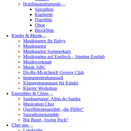
Holzblasinstrumente
Saxophon
Klarinette
Querflöte
Oboe
Blockflöte
Kinder & Musik
Musikgarten für Babys
Musikgarten
Musikgarten Sommerkurs
Musikgarten auf Englisch – Singing English
Musikwerkstatt
Musik ABC
Do-Re-Mi-nchen® Groove Club
Instrumentenkarussell
Klangentspannung für Kinder
Klavier Workshop
Ensembles & Chöre
Sambagruppe: Alma do Samba
Musication Chor
Querflötenensemble „die Pfiffer“
Saxophonensemble
Big Band „Swing Pack“
Über uns
Lehrkräfte