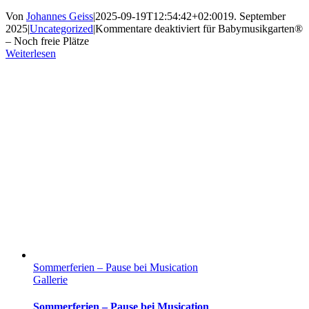
Von
Johannes Geiss
|
2025-09-19T12:54:42+02:00
19. September
2025
|
Uncategorized
|
Kommentare deaktiviert
für Babymusikgarten®
– Noch freie Plätze
Weiterlesen
Sommerferien – Pause bei Musication
Gallerie
Sommerferien – Pause bei Musication