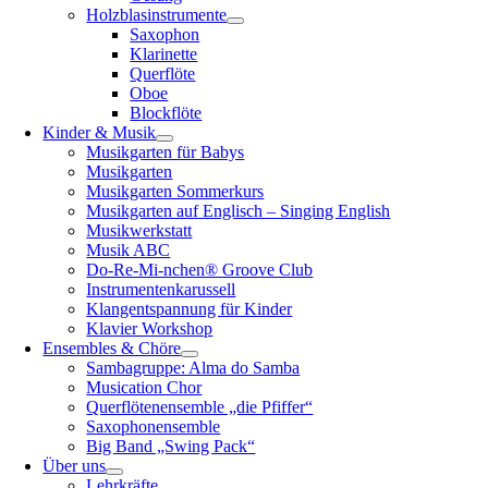
Holzblasinstrumente
Saxophon
Klarinette
Querflöte
Oboe
Blockflöte
Kinder & Musik
Musikgarten für Babys
Musikgarten
Musikgarten Sommerkurs
Musikgarten auf Englisch – Singing English
Musikwerkstatt
Musik ABC
Do-Re-Mi-nchen® Groove Club
Instrumentenkarussell
Klangentspannung für Kinder
Klavier Workshop
Ensembles & Chöre
Sambagruppe: Alma do Samba
Musication Chor
Querflötenensemble „die Pfiffer“
Saxophonensemble
Big Band „Swing Pack“
Über uns
Lehrkräfte