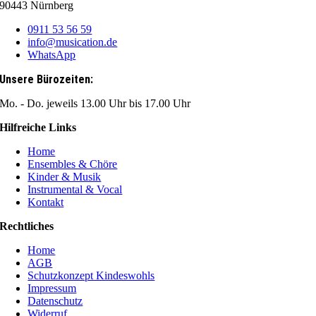
90443 Nürnberg
0911 53 56 59
info@musication.de
WhatsApp
Unsere Bürozeiten:
Mo. - Do. jeweils 13.00 Uhr bis 17.00 Uhr
Hilfreiche Links
Home
Ensembles & Chöre
Kinder & Musik
Instrumental & Vocal
Kontakt
Rechtliches
Home
AGB
Schutzkonzept Kindeswohls
Impressum
Datenschutz
Widerruf